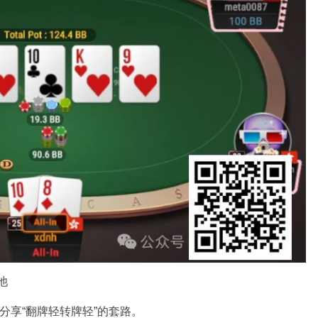
底池
分享“翻牌轻转牌轻”的套路。