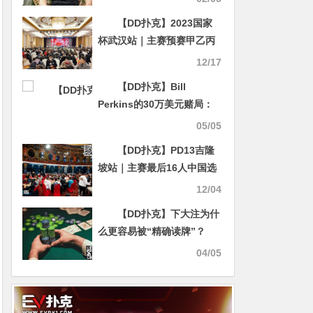
【DD扑克】2023国家
杯武汉站｜主赛预赛甲乙丙
丁共1894人次参赛 526人晋
12/17
级复赛 张雨豪、王璟分别领
【DD扑克】Bill
跑丙组和丁组
Perkins的30万美元赌局：
逼职业牌手把身体管理摆上
05/05
台面
【DD扑克】PD13吉隆
坡站｜主赛最后16人中国选
手占据一半席位，QQPK战
12/04
队魏国梁、张阳成功晋级
【DD扑克】下大注为什
么更容易被“精确读牌”？
04/05