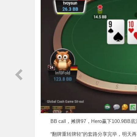
BB call，摊牌97，Hero赢下100.9BB
“翻牌重转牌轻”的套路分享完毕，明天再