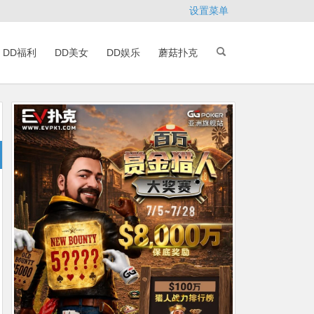
设置菜单
DD福利
DD美女
DD娱乐
蘑菇扑克