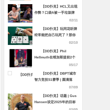
有JJ、QQ、KK和AA
【DD扑克】HCL又出现
作弊？口袋A被一手垃圾牌
反超后玩家大发脾气口出狂
02/11
言后暴走？
【DD扑克】玩同花听牌
经常能把自己玩死了？那你
很适合看这篇文章
02/10
【DD扑克】Phil
Hellmuth在维加斯提前2个
月庆祝60大寿，德雷蒙德·格
05/17
林和马斯克都来了
【DD扑克】DBPT城市
智力竞技S1赛季 | 圆满落
幕，于永泽第二轮榜首夺
07/09
冠，做实“东北王”称号！
【DD扑克】话题 | Gus
Hansen设定2025年的目标
02/05