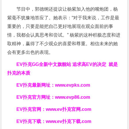
节目中，郭德纲还提议让杨紫加入他的嘴炮团，杨
紫毫不犹豫地答应了。她表示：“对于我来说，工作是最
重要的，只要是能把自己更好地展现在观众面前的事
情，我都会认真思考和尝试。” 杨紫的这种积极态度和进
取精神，赢得了不少观众的喜爱和尊重。相信未来的她
会有更多出色的表现。
EV扑克GG
全新中文旗舰站
追求高EV
的决定
就是
扑克的本质
EV扑克最新网址：
www.evpks.com
EV扑克官方网址：
www.evp86.com
EV扑克官网：
www.ev扑克官网.com
EV扑克下载：
www.ev扑克下载.com