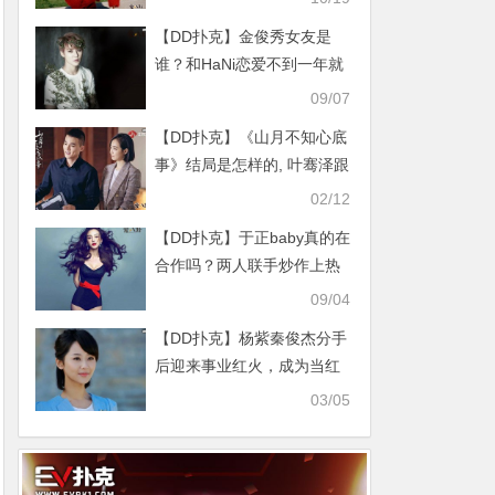
【DD扑克】金俊秀女友是
谁？和HaNi恋爱不到一年就
分手这是为何？
09/07
【DD扑克】《山月不知心底
事》结局是怎样的, 叶骞泽跟
向远在一起了吗
02/12
【DD扑克】于正baby真的在
合作吗？两人联手炒作上热
搜
09/04
【DD扑克】杨紫秦俊杰分手
后迎来事业红火，成为当红
流量演员
03/05