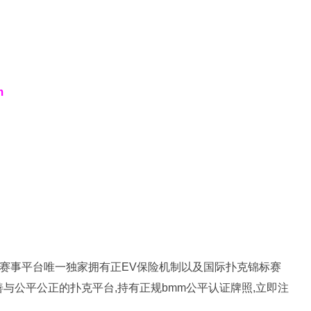
m
扑克赛事平台唯一独家拥有正EV保险机制以及国际扑克锦标赛
完善与公平公正的扑克平台,持有正规bmm公平认证牌照,立即注