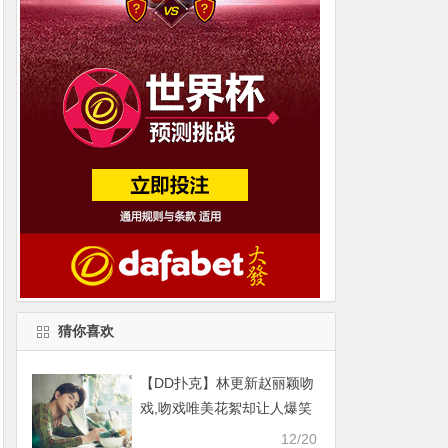
猜你喜欢
【DD扑克】林更新赵丽颖吻
戏,吻戏唯美花絮却让人爆笑
12/20