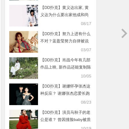
【DD扑克】黄义达出家, 黄
义达为什么要出家他成和尚
了吗？
08/17
【DD扑克】努力上进有什么
不对？蓝盈莹努力自律被说
心机重这次真的误会她
03/07
【DD扑克】肖战今年有几部
作品上映, 新作品还能复制陈
情令的成功吗
10/05
【DD扑克】谢娜怀孕张杰这
种反应？ 谢娜张杰恋爱长跑
结婚已有九年
08/23
【DD扑克】演员马秋子的老
公是谁？ 曾因撞脸baby被质
疑整容
10/19