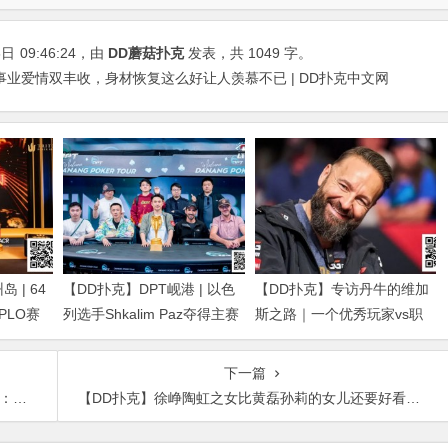
6日
09:46:24
，由
DD蘑菇扑克
发表，共 1049 字。
事业爱情双丰收，身材恢复这么好让人羡慕不已 | DD扑克中文网
 | 64
【DD扑克】DPT岘港 | 以色
【DD扑克】专访丹牛的维加
得PLO赛
列选手Shkalim Paz夺得主赛
斯之路｜一个优秀玩家vs职
g Dan获
冠军，“小火炉” 卢梓杰斩获
业玩家的「最大差距」是什
季军
么？
下一篇
给力
【DD扑克】徐峥陶虹之女比黄磊孙莉的女儿还要好看，黄多多看了酸