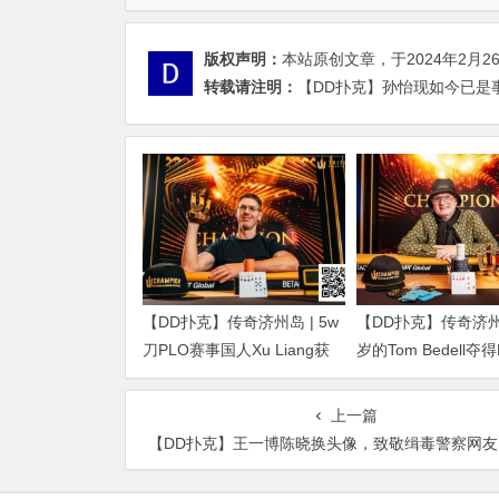
版权声明：
本站原创文章，于2024年2月2
转载请注明：
【DD扑克】孙怡现如今已是
【DD扑克】传奇济州岛 | 5w
【DD扑克】传奇济州岛
刀PLO赛事国人Xu Liang获
岁的Tom Bedell夺
得第4名，匈牙利Gergo
事冠军，国人Shi Nin
Nagy夺冠
亚军
上一篇
【DD扑克】王一博陈晓换头像，致敬缉毒警察网友：