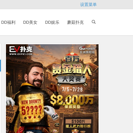
设置菜单
DD福利
DD美女
DD娱乐
蘑菇扑克