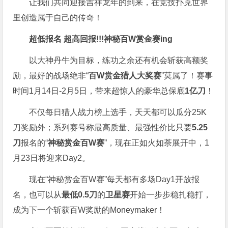
让我们共同迎接吉祥龙年的到来，在竞技扑克世界
里创造属于自己的传奇！
超低报名 超高回报!!!
神秘百W赏金赛
ing
以大神丹牛为目标，练功之余还有机会斩获高额奖
励，最好的战场绝非“
百W赏金猎人大奖赛
”莫属了！赛事
时间1月14日-2月5日，带来超惊人的豪华总保底
1亿刀
！
不仅每日猎人战力榜上选手，天天都可以瓜分25K
刀奖励外；系列赛号称最高质量、最强性价比只要
5.25
刀
报名的“
神秘赏金百W赛
”，现在正如火如荼展开中，1
月23日将迎来Day2。
现在“神秘赏金百W赛”每天都有多场Day1开放报
名，也可以从
最低0.5刀
的
卫星赛
开始一步步稳扎稳打，
成为下一个斩获百W奖励的Moneymaker！