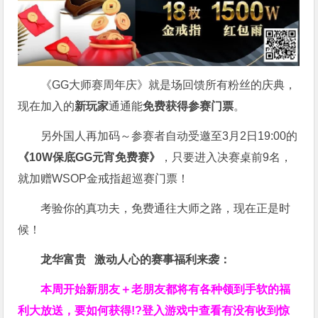
《GG大师赛周年庆》就是场回馈所有粉丝的庆典，
现在加入的
新玩家
通通能
免费获得参赛门票
。
另外国人再加码～参赛者自动受邀至3月2日19:00的
《10W保底GG元宵免费赛》
，只要进入决赛桌前9名，
就加赠WSOP金戒指超巡赛门票！
考验你的真功夫，免费通往大师之路，现在正是时
候！
龙华富贵 激动人心的赛事福利来袭：
本周开始新朋友＋老朋友都将有各种领到手软的福
利大放送，要如何获得!?登入游戏中查看有没有收到惊