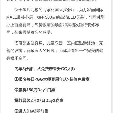
位于酒店九楼的万家丽国际宴会厅，为万家丽国际
MALL最核心层，拥有500㎡的高清LED天幕，可同时承
办上百桌宴席，气势恢宏的场面和高档次独特装修布
局，带来震撼难忘的感受。
酒店配备健身房、儿童乐园，室内恒温游泳池，完
善的设施，宽敞宜人的环境，为你营造出一个完美的健
身娱乐空间。
简单3步骤，从免费赛晋升GG大师
⓵
报名每日<GG大师赛周年庆>超值免费赛
⓶
赢得150刀Day1门票
挑战晋级2月27日Day2赛事
⓷
进入Day2即前圈