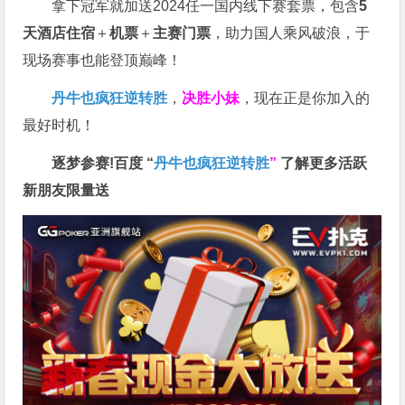
拿下冠军就加送2024任一国内线下赛套票，包含
5
天酒店住宿
＋
机票
＋
主赛门票
，助力国人乘风破浪，于
现场赛事也能登顶巅峰！
丹牛也疯狂逆转胜
，
决胜小妹
，现在正是你加入的
最好时机！
逐梦参赛!百度 “
丹牛也疯狂逆转胜
”
了解更多
活跃
新朋友限量送