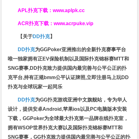
APL扑克下载：
www.aplpk.cc
ACR扑克下载：
www.acrpuke.vip
【关于
DD扑克
】
DD扑克
为GGPoker亚洲推出的全新扑克赛事平台
唯一独家拥有正EV保险机制以及国际扑克锦标赛MTT和
SNG赛事,DD扑克致力提供国内最完善与公平公正的扑
克平台,持有正规bmm公平认证牌照,立即注册马上玩DD
扑克与全球玩家一起同乐
DD扑克
为GG扑克游戏亚洲中文旗舰站，专为华人
设计，提供安卓Android,苹果ios以及PC电脑版本安装
下载，GGPoker为全球最大扑克第一品牌在线扑克室，
拥有WSOP世界扑克大赛以及国际扑克锦标赛MTT和
SNG赛事，GG扑克致力提供国内最完善与公平公正的扑