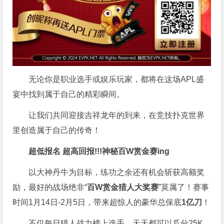
无论你是职业选手或娱乐玩家，都将在这场APL盛
宴中找到属于自己的精彩瞬间。
让我们共同迎接吉祥龙年的到来，在竞技扑克世界
里创造属于自己的传奇！
超低报名 超高回报!!!
神秘百W赏金赛
ing
以大神丹牛为目标，练功之余还有机会斩获高额奖
励，最好的战场绝非“
百W赏金猎人大奖赛
”莫属了！赛事
时间1月14日-2月5日，带来超惊人的豪华总保底
1亿刀
！
不仅每日猎人战力榜上选手，天天都可以瓜分25K