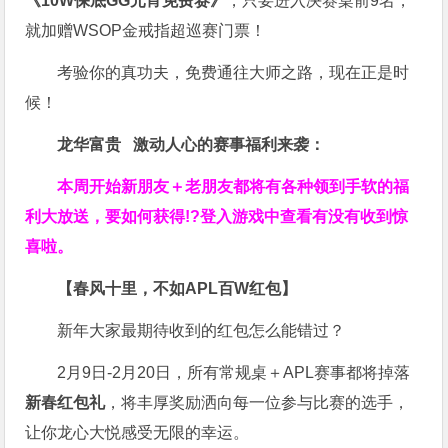
《10W保底GG元宵免费赛》
，只要进入决赛桌前9名，
就加赠WSOP金戒指超巡赛门票！
考验你的真功夫，免费通往大师之路，现在正是时
候！
龙华富贵 激动人心的赛事福利来袭：
本周开始新朋友＋老朋友都将有各种领到手软的福
利大放送，要如何获得!?登入游戏中查看有没有收到惊
喜啦。
【春风十里，不如APL百W红包】
新年大家最期待收到的红包怎么能错过？
2月9日-2月20日，所有常规桌＋APL赛事都将掉落
新春红包礼
，将丰厚奖励洒向每一位参与比赛的选手，
让你龙心大悦感受无限的幸运。