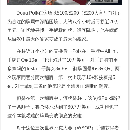
Doug Polk在这场以$100/$200（$200大盲注前注）
为盲注的牌局中深陷困境，大约八个小时后亏损近20万
美元，迫切地寻找一手解救的牌。运气降临，他在瞬间
从游戏中最大的输家变成了最大的赢家。
在将近九个小时的直播后，Polk在一手牌中All In，
手牌是Q♣ 10♣ ，下注超过了10万美元，对手是持有更
多筹码的Tesla，手牌为8♠ 8♥ ，翻牌圈是9♥ 8♦ Q♦。两
名玩家同意分两次翻牌，第一次出现了10♠和接着是5
♣，对于拿到三条的他来说是个漂亮而清晰的翻牌。
但是在第二次翻牌中，河牌是J♠ ，这使得Polk获得
了一条顺子，将总奖池达到了30.7万美元，成功避免了
这个本就艰难的牌局变成彻底的灾难。
对于这位三次世界扑克大赛（WSOP）手链获得者