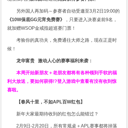
另外国人再加码～参赛者自动受邀至3月2日19:00的
《10W保底GG元宵免费赛》
，只要进入决赛桌前9名，
就加赠WSOP金戒指超巡赛门票！
考验你的真功夫，免费通往大师之路，现在正是时
候！
龙华富贵 激动人心的赛事福利来袭：
本周开始新朋友＋老朋友都将有各种领到手软的福
利大放送，要如何获得!?登入游戏中查看有没有收到惊
喜啦。
【春风十里，不如APL百W红包】
新年大家最期待收到的红包怎么能错过？
2月9日-2月20日，所有常规桌＋APL赛事都将掉落