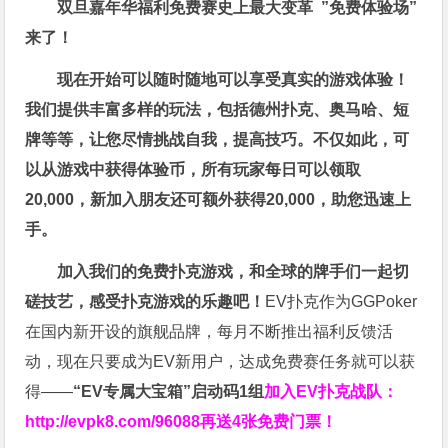
双旦嘉年华福利
免费赛史上最大变革
”免费体验场”
来了！
现在开始可以随时随地可以享受真实的游戏体验！
我们提供丰富多样的玩法，包括德州扑克、奥马哈、短
牌等等，让您尽情挑战自我，提高技巧。不仅如此，
可
以从游戏中获得体验币，所有玩家每日可以领取
20,000，新加入朋友还可额外获得20,000，助您迅速上
手。
加入我们的免费扑克游戏，和全球的牌手们一起切
磋技艺，感受扑克游戏的乐趣吧！
EV扑克作为GGPoker
在国内新开设的旗舰品牌，每月不断推出福利反馈活
动，现在只要成为EV新用户，达成免费赛任务就可以获
得——
“EV专属大宝箱”启动码1组
加入EV扑克战队：
http://evpk8.com/96088
再送4张免费门票！