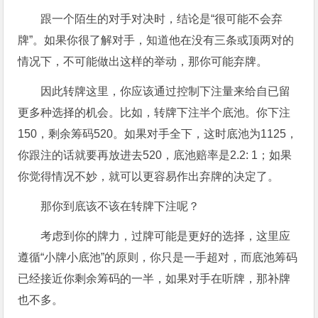
跟一个陌生的对手对决时，结论是“很可能不会弃
牌”。如果你很了解对手，知道他在没有三条或顶两对的
情况下，不可能做出这样的举动，那你可能弃牌。
因此转牌这里，你应该通过控制下注量来给自已留
更多种选择的机会。比如，转牌下注半个底池。你下注
150，剩余筹码520。如果对手全下，这时底池为1125，
你跟注的话就要再放进去520，底池赔率是2.2: 1；如果
你觉得情况不妙，就可以更容易作出弃牌的决定了。
那你到底该不该在转牌下注呢？
考虑到你的牌力，过牌可能是更好的选择，这里应
遵循“小牌小底池”的原则，你只是一手超对，而底池筹码
已经接近你剩余筹码的一半，如果对手在听牌，那补牌
也不多。