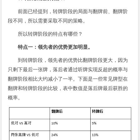
前面已经提到，转牌阶段的局面与翻牌前、翻牌阶
段不同，所以需要采取不同的策略。
所以转牌阶段的特点有哪些？
特点一：领先者的优势更加明显。
到转牌阶段，领先者的优势比翻牌阶段更大，因为
只剩下最后一张牌，落后者通过听牌实现反超的概率与
翻牌阶段相比大约减小了一半。下面是一些常见牌型在
翻牌和转牌阶段的比较，表中数值是落后牌最后获胜的
概率。