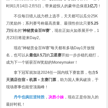
时间1月14日-2月5日，带来超惊人的豪华总保底
1亿刀
！
不仅每日猎人战力榜上选手，天天都可以瓜分25K
刀奖励外；系列赛号称最高质量、最强性价比只要
5.25
刀
报名的“
神秘赏金百W赛
”，现在正如火如荼展开中，1
月23日将迎来Day2。
现在“神秘赏金百W赛”每天都有多场Day1开放报
名，也可以从
最低0.5刀
的
卫星赛
开始一步步稳扎稳打，
成为下一个斩获百W奖励的Moneymaker！
拿下冠军就加送2024任一国内线下赛套票，包含
5
天酒店住宿
＋
机票
＋
主赛门票
，助力国人乘风破浪，于
现场赛事也能登顶巅峰！
丹牛也疯狂逆转胜
，
决胜小妹
，现在正是你加入的
最好时机！