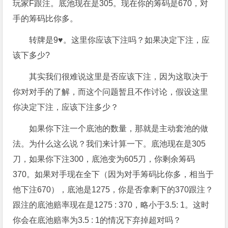
玩家F跟注。底池现在是305。现在你的筹码是670，对
手的筹码比你多。
转牌是9♥。这里你应该下注吗？如果决定下注，应
该下多少?
其实我们很难说这里是否应该下注，因为这取决于
你对对手的了解，而这个问题暂且不作讨论，假设这里
你决定下注，应该下注多少？
如果你下注一个底池的数量，那就是主动套池的做
法。为什么这么说？我们来计算一下。底池现在是305
刀，如果你下注300，底池变为605刀，你剩余筹码
370。如果对手现在全下（因为对手筹码比你多，相当于
他下注670），底池是1275，你是否拿剩下的370跟注？
跟注的底池赔率现在是1275 : 370，略小于3.5: 1。这时
你会在底池赔率为3.5 : 1的情况下弃掉超对吗？