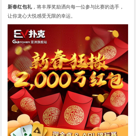
新春红包礼
，将丰厚奖励洒向每一位参与比赛的选手，
让你龙心大悦感受无限的幸运。