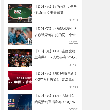
【DD扑克】牌局分析：是鱼
还是reg拉出来遛遛
04/13
【DD扑克】小额锦标赛中大
多数玩家都在犯的同一个错
误
11/21
【DD扑克】PD15吉隆坡站 |
主赛共1992人次参赛 224人
晋级第二轮，国人选手孙浩
01/31
然690,000领跑全场冲击决
【DD扑克】吃蛤蜊喝啤酒！
赛圈
KXPT系列赛首站-青岛邀你
一起跨年
01/03
【DD扑克】PD18吉隆坡站 |
赠房活动重磅发布！QQPK
贴标奖励如约而至
07/23