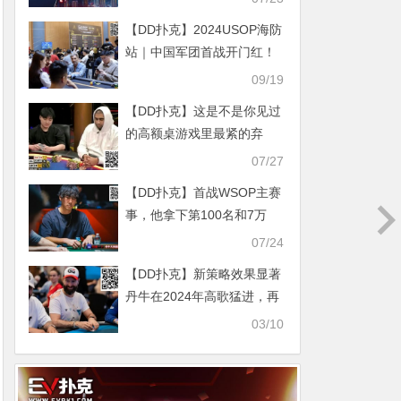
【DD扑克】2024USOP海防
站｜中国军团首战开门红！
胥原/唐新兴分别夺得豪客赛
09/19
及7人急速赛冠军！
【DD扑克】这是不是你见过
的高额桌游戏里最紧的弃
牌？
07/27
【DD扑克】首战WSOP主赛
事，他拿下第100名和7万
刀！全靠线上卫星赛和“一本
07/24
书”
【DD扑克】新策略效果显著
丹牛在2024年高歌猛进，再
次斩获亚军……
03/10