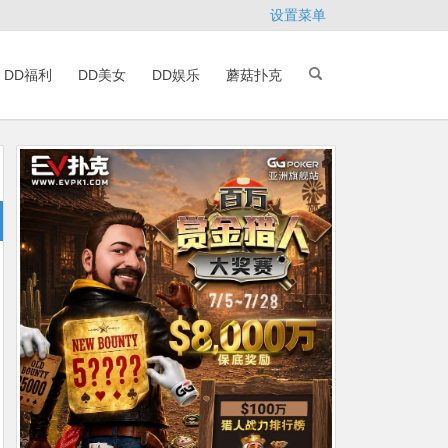
设置菜单
DD福利
DD美女
DD娱乐
蘑菇扑克