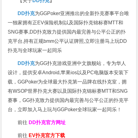
【关于
DD扑克
】
DD扑克
为GGPoker亚洲推出的全新扑克赛事平台唯
一独家拥有正EV保险机制以及国际扑克锦标赛MTT和
SNG赛事,DD扑克致力提供国内最完善与公平公正的扑
克平台,持有正规bmm公平认证牌照,立即注册马上玩DD
扑克与全球玩家一起同乐
DD扑克
为GG扑克游戏亚洲中文旗舰站，专为华人
设计，提供安卓Android,苹果ios以及PC电脑版本安装下
载，GGPoker为全球最大扑克第一品牌在线扑克室，拥
有WSOP世界扑克大赛以及国际扑克锦标赛MTT和SNG
赛事，GG扑克致力提供国内最完善与公平公正的扑克平
台，立即加入马上玩与GGPoker全球玩家一起同乐！
前往
DD扑克官方网址
前往
EV扑克官方下载