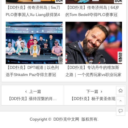
【DD扑克】传奇济州岛 | 5w刀
【DD扑克】传奇济州岛 | 64岁
PLO赛事国人Xu Liang获得第4
的Tom Bedell夺得PLO赛事冠
名，匈牙利Gergo Nagy夺冠
军，国人Shi Ning Dan获亚军
【DD扑克】DPT岘港 | 以色列
【DD扑克】专访丹牛的维加斯
选手Shkalim Paz夺得主赛冠
之路｜一个优秀玩家vs职业玩家
军，“小火炉” 卢梓杰斩获季军
的「最大差距」是什么？
上一篇
下一篇
【DD扑克】亟待涅槃的肖战三观正颜值高谦谦有礼的模样，风雪终将过去
【DD扑克】杨子黄圣依现身长沙小吃街，夫妻俩举止亲昵头靠头拍照尽显甜蜜
文
章
Copyright ©
DD扑克中文网
版权所有.
导