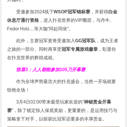
受邀参加2024线下
WSOP冠军锦标赛
，并获得
白金
休息厅通行资格
，进入扑克世界的VIP圈层，与丹牛、
Fedor Holz…等大咖“同起同坐”。
此外，主赛冠军更将受邀加入
GG冠军队
，成为王者
之旅的一部分。同时再享受
冠军专属游戏徽章
，彰显你
在扑克世界的辉煌成就。
惊喜3：人人都能参加105刀开幕赛
作为全球声势最浩大的扑克盛会，当然一开场就要
惊艳全场！
3月4日02:00带来最受玩家欢迎的“
神秘赏金开幕
赛
”，除了锁定惊人保底奖励，更重要的，是运用技巧与
策略拿下对手，以斩获比冠军还要多的丰厚赏金。