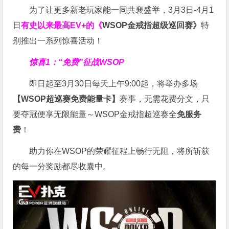
为了让更多新老玩家能一同共襄盛举，3月3日-4月1
日
有史以来最高EV+的《
WSOP金戒指超级巡回赛》
特
别推出一系列惊喜活动！
惊喜1：“免费”征战WSOP
即日起至3月30日每天上午9:00起，将举办多场
【WSOP超巡赛免费能量卡】
赛事，无需花费分文，只
要夺冠便享无限能量～WSOP金戒指超巡赛全
免服务
费
！
助力你在WSOP的荣耀征程上畅行无阻，将所斩获
的每一分奖励都尽收囊中。