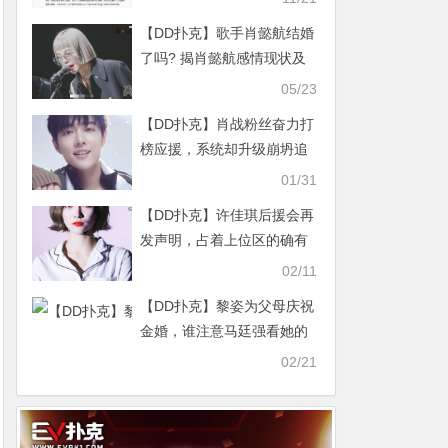
【DD扑克】歌手肖懿航结婚
了吗? 揭肖懿航感情现状及
她的个人资料
05/23
【DD扑克】肖战粉丝奋力打
榜应援，系统却升级崩坍追
星不容易！
01/31
【DD扑克】许佳琪后援会再
发声明，占着上位区的确有
优势
02/11
【DD扑克】黎姿为父母庆祝
金婚，谁注意马廷强看她的
眼神了
02/21