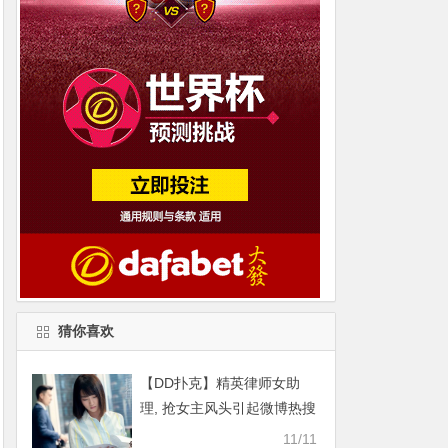
猜你喜欢
【DD扑克】精英律师女助
理, 抢女主风头引起微博热搜
骂战太精彩
11/11