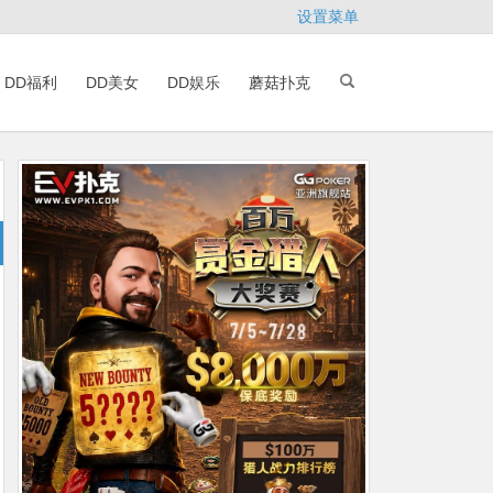
设置菜单
DD福利
DD美女
DD娱乐
蘑菇扑克