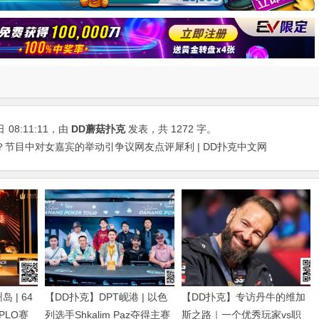
日
08:11:11
，由
DD蘑菇扑克
发表，共 1272 字。
？节目中对女嘉宾的举动引争议网友点评犀利 | DD扑克中文网
 | 64
【DD扑克】DPT岘港 | 以色
【DD扑克】专访丹牛的维加
得PLO赛
列选手Shkalim Paz夺得主赛
斯之路｜一个优秀玩家vs职