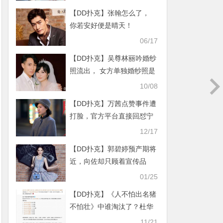
【DD扑克】张翰怎么了，
你若安好便是晴天！
06/17
【DD扑克】吴尊林丽吟婚纱
照流出， 女方单独婚纱照是
为何？
10/08
【DD扑克】万茜点赞事件遭
打脸，官方平台直接回怼宁
静也用一句话回应！
12/17
【DD扑克】郭碧婷预产期将
近，向佐却只顾着宣传品
牌？
01/25
【DD扑克】《人不怕出名猪
不怕壮》中谁淘汰了？杜华
是真的在玩淘汰
11/21