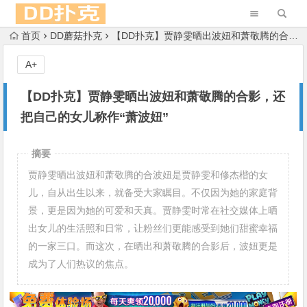
首页
DD蘑菇扑克
【DD扑克】贾静雯晒出波妞和萧敬腾的合影，还把自己的女儿称作“萧波妞”
A+
【DD扑克】贾静雯晒出波妞和萧敬腾的合影，还
把自己的女儿称作“萧波妞”
摘要
贾静雯晒出波妞和萧敬腾的合波妞是贾静雯和修杰楷的女
儿，自从出生以来，就备受大家瞩目。不仅因为她的家庭背
景，更是因为她的可爱和天真。贾静雯时常在社交媒体上晒
出女儿的生活照和日常，让粉丝们更能感受到她们甜蜜幸福
的一家三口。而这次，在晒出和萧敬腾的合影后，波妞更是
成为了人们热议的焦点。