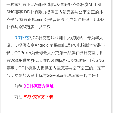
一独家拥有正EV保险机制以及国际扑克锦标赛MTT和
SNG赛事,DD扑克致力提供国内最完善与公平公正的扑
克平台,持有正规bmm公平认证牌照,立即注册马上玩DD
扑克与全球玩家一起同乐
DD扑克
为GG扑克游戏亚洲中文旗舰站，专为华人
设计，提供安卓Android,苹果ios以及PC电脑版本安装下
载，GGPoker为全球最大扑克第一品牌在线扑克室，拥
有WSOP世界扑克大赛以及国际扑克锦标赛MTT和SNG
赛事，GG扑克致力提供国内最完善与公平公正的扑克平
台，立即加入马上玩与GGPoker全球玩家一起同乐！
前往
DD扑克官方网址
前往
EV扑克官方下载