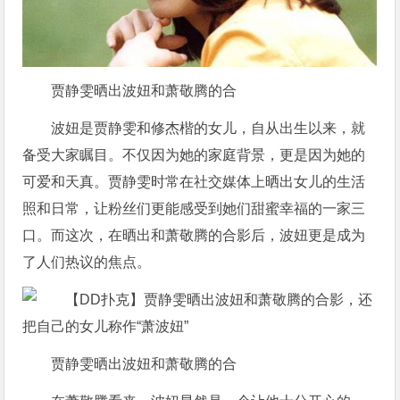
贾静雯晒出波妞和萧敬腾的合
波妞是贾静雯和修杰楷的女儿，自从出生以来，就
备受大家瞩目。不仅因为她的家庭背景，更是因为她的
可爱和天真。贾静雯时常在社交媒体上晒出女儿的生活
照和日常，让粉丝们更能感受到她们甜蜜幸福的一家三
口。而这次，在晒出和萧敬腾的合影后，波妞更是成为
了人们热议的焦点。
贾静雯晒出波妞和萧敬腾的合