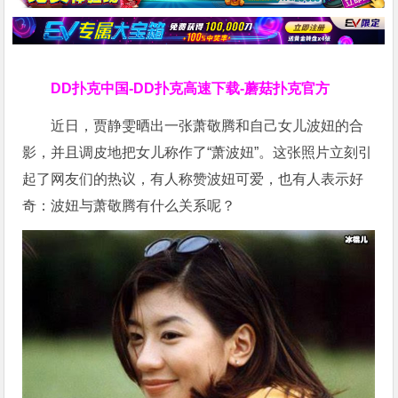
DD扑克中国-DD扑克高速下载-蘑菇扑克官方
近日，贾静雯晒出一张萧敬腾和自己女儿波妞的合
影，并且调皮地把女儿称作了“萧波妞”。这张照片立刻引
起了网友们的热议，有人称赞波妞可爱，也有人表示好
奇：波妞与萧敬腾有什么关系呢？