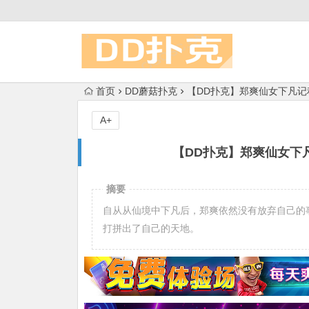
首页
DD蘑菇扑克
【DD扑克】郑爽仙女下凡
A+
【DD扑克】郑爽仙女下
摘要
自从从仙境中下凡后，郑爽依然没有放弃自己的
打拼出了自己的天地。