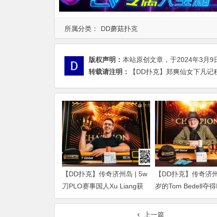
所属分类：
DD蘑菇扑克
版权声明：
本站原创文章，于2024年3月9
转载请注明：
【DD扑克】郑爽仙女下凡记积
【DD扑克】传奇济州岛 | 5w
【DD扑克】传奇济州岛
刀PLO赛事国人Xu Liang获
岁的Tom Bedell夺
得第4名，匈牙利Gergo
事冠军，国人Shi Nin
Nagy夺冠
亚军
上一篇