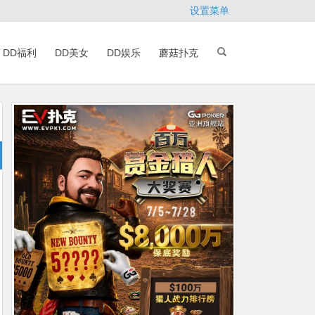
设置菜单
DD福利
DD美女
DD娱乐
蘑菇扑克