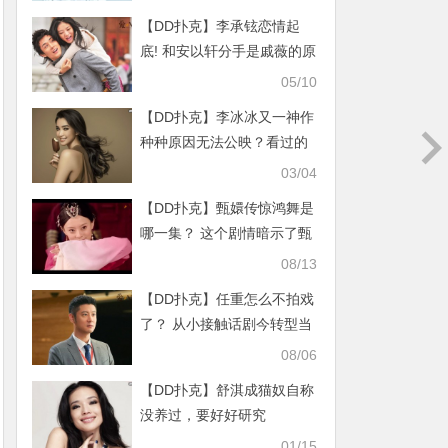
【DD扑克】李承铉恋情起
底! 和安以轩分手是戚薇的原
因？
05/10
【DD扑克】李冰冰又一神作
种种原因无法公映？看过的
人称其为经典
03/04
【DD扑克】甄嬛传惊鸿舞是
哪一集？ 这个剧情暗示了甄
嬛的结局
08/13
【DD扑克】任重怎么不拍戏
了？ 从小接触话剧今转型当
导演
08/06
【DD扑克】舒淇成猫奴自称
没养过，要好好研究
01/15