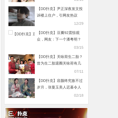
【DD扑克】尹正深夜发文投
诉楼上住户，引网友热议
12/29
【DD扑克】豆瓣92震惊观
众，网友：下一个潘粤明？
03/15
【DD扑克】关咏荷生二胎？
曾为生二胎退圈关咏荷有几
个孩子
07/11
【DD扑克】容颜终究敌不过
岁月，张曼玉美人迟暮令人
唏嘘
02/18