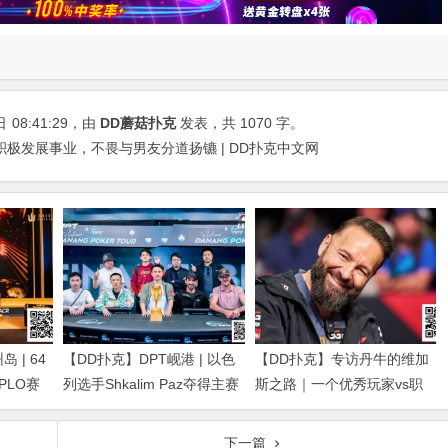
日
08:41:29
，由
DD蘑菇扑克
发表，共 1070 字。
极发展事业，不畏与男友分道扬镳 | DD扑克中文网
 | 64
【DD扑克】DPT岘港 | 以色
【DD扑克】专访丹牛的维加
得PLO赛
列选手Shkalim Paz夺得主赛
斯之路｜一个优秀玩家vs职
g Dan获
冠军，“小火炉” 卢梓杰斩获
业玩家的「最大差距」是什
季军
么？
下一篇