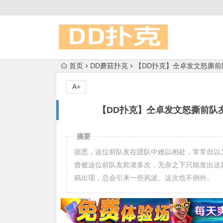
首页
DD蘑菇扑克
【DD扑克】仝卓发文怒撕
A+
【DD扑克】仝卓发文怒撕前队
摘要
据悉，这位前队友在团队中难以相处，常常自以
曾被这位前队友欺凌多次，无奈之下只能发出这
稿出现，总会引来一些风波。这次也不例外。