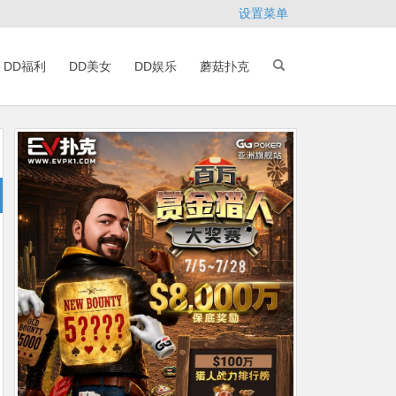
设置菜单
DD福利
DD美女
DD娱乐
蘑菇扑克