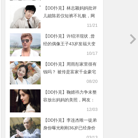
【DD扑克】林志颖妈妈批评
儿媳陈若仪短裤不礼貌，网
友怒斥：想法太封建！
11/21
【DD扑克】许绍洋现状 ,曾
经的偶像王子43岁发福大变
样!
10/17
【DD扑克】周雨彤家里很有
钱吗？ 被传是富家千金豪宅
内景曝光
08/20
【DD扑克】鞠婧祎力争未整
容放出妈妈的美照，网友：
鞠婧祎狠起来连妈妈都P！
12/03
【DD扑克】李连杰唯一徒弟
身份曝光刚刚36岁已经身价
过亿，成龙都敬他三分
03/13