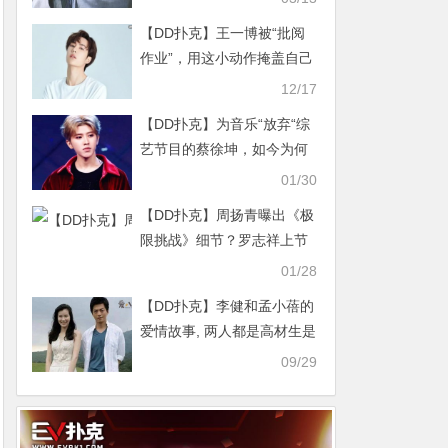
【DD扑克】王一博被“批阅
作业”，用这小动作掩盖自己
的慌乱真是可爱
12/17
【DD扑克】为音乐“放弃“综
艺节目的蔡徐坤，如今为何
频频参加综艺？
01/30
【DD扑克】周扬青曝出《极
限挑战》细节？罗志祥上节
目是她牵线
01/28
【DD扑克】李健和孟小蓓的
爱情故事, 两人都是高材生是
怎么认识的
09/29