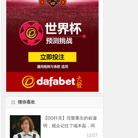
猜你喜欢
【DD扑克】涅槃重生的俞灏
明，观众记住了端木磊，同
样也会记住杜明礼
12/27