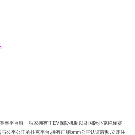
m
扑克赛事平台唯一独家拥有正EV保险机制以及国际扑克锦标赛
完善与公平公正的扑克平台,持有正规bmm公平认证牌照,立即注