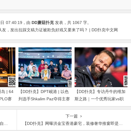
0日
07:40:19
，由
DD蘑菇扑克
发表，共 1067 字。
队友，发出拉踩文稿力证被欺负好戏又要来了吗？ | DD扑克中文网
 | 64
【DD扑克】DPT岘港 | 以色
【DD扑克】专访丹牛的维加
得PLO赛
列选手Shkalim Paz夺得主赛
斯之路｜一个优秀玩家vs职
g Dan获
冠军，“小火炉” 卢梓杰斩获
业玩家的「最大差距」是什
季军
么？
下一篇
挺牛
【DD扑克】网曝洪金宝香港豪宅，装修奢华推窗即是海景太有钱！