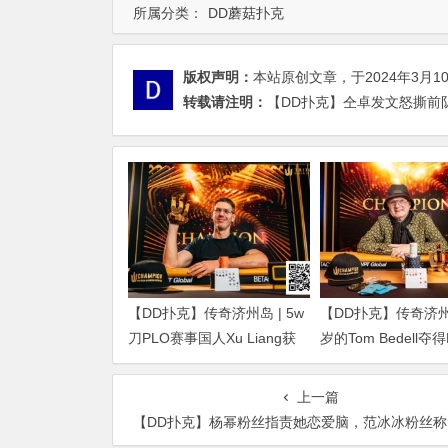
所属分类：
DD蘑菇扑克
版权声明：
本站原创文章，于2024年3月1
转载请注明：
【DD扑克】仝卓发文怒撕前
【DD扑克】传奇济州岛 | 5w
【DD扑克】传奇济州岛
刀PLO赛事国人Xu Liang获
岁的Tom Bedell夺
得第4名，匈牙利Gergo
事冠军，国人Shi Nin
Nagy夺冠
亚军
上一篇
【DD扑克】杨幂粉丝指责她恋爱脑，范冰冰粉丝称自己第一现在的粉丝都