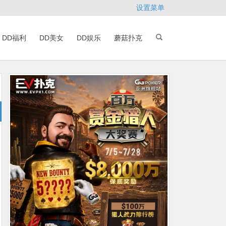
设置菜单
DD福利
DD美女
DD娱乐
蘑菇扑克