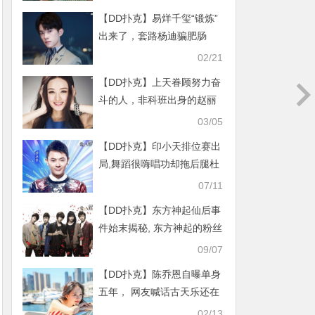
【DD扑克】易烊千玺“锻炼”
出来了，套路杨迪骗肥肠
02/21
【DD扑克】上天眷顾努力奋
斗的人，非科班出身的赵丽
颖却能成为当红小花
03/05
【DD扑克】印小天排位赛出
局,舞蹈很嗨唱功却拖后腿杜
淳成功晋级
07/11
【DD扑克】东方神起仙后事
件始末揭秘, 东方神起的粉丝
为什么叫仙后
09/07
【DD扑克】陈乔恩自曝单身
五年， 网友喊话古天乐还在
等你
02/13