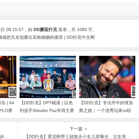
4日
08:15:57
，由
DD蘑菇扑克
发表，共 1080 字。
戒把无名指磨出茧称婚姻的痛苦 | DD扑克中文网
 | 64
【DD扑克】DPT岘港 | 以色
【DD扑克】专访丹牛的维加
得PLO赛
列选手Shkalim Paz夺得主赛
斯之路｜一个优秀玩家vs职
g Dan获
冠军，“小火炉” 卢梓杰斩获
业玩家的「最大差距」是什
季军
么？
下一篇
节中
【DD扑克】霍启刚带三娃散步小女儿首曝光，父女亲手为爷爷做蛋糕晒幸福