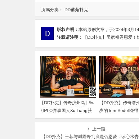
所属分类：
DD蘑菇扑克
版权声明：
本站原创文章，于2024年3月1
转载请注明：
【DD扑克】吴彦祖秀恩爱！婚
【DD扑克】传奇济州岛 | 5w
【DD扑克】传奇济州岛
刀PLO赛事国人Xu Liang获
岁的Tom Bedell夺
得第4名，匈牙利Gergo
事冠军，国人Shi Nin
Nagy夺冠
亚军
上一篇
【DD扑克】王菲与谢霆锋到底是否恩爱，读心术告诉你全都体现在细