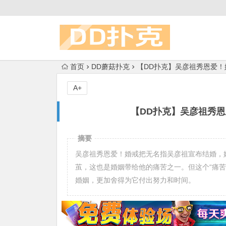
首页
DD蘑菇扑克
【DD扑克】吴彦祖秀恩爱
A+
【DD扑克】吴彦祖秀
摘要
吴彦祖秀恩爱！婚戒把无名指吴彦祖宣布结婚，
茧，这也是婚姻带给他的痛苦之一。但这个“痛
婚姻，更加舍得为它付出努力和时间。