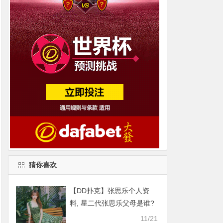
猜你喜欢
【DD扑克】张思乐个人资
料, 星二代张思乐父母是谁?
11/21