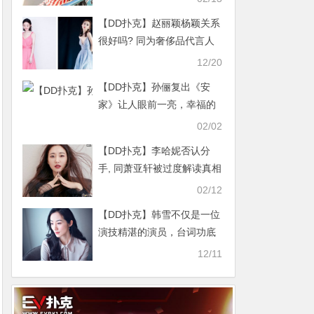
【DD扑克】赵丽颖杨颖关系
很好吗? 同为奢侈品代言人
网友直言赵丽颖差太多
12/20
【DD扑克】孙俪复出《安
家》让人眼前一亮，幸福的
家庭生活让娘娘的演技大涨
02/02
【DD扑克】李哈妮否认分
手, 同萧亚轩被过度解读真相
02/12
【DD扑克】韩雪不仅是一位
演技精湛的演员，台词功底
也很不错
12/11