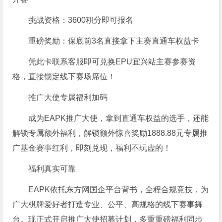
挑战资格：3600积分即可报名
重磅奖励：保底前3名直接拿下主赛直通车权益卡
凭此卡联系客服即可兑换EPU宜兴站主赛参赛资
格，直接锁定线下赛场席位！
推广大使专属福利加码
成为EAPK推广大使，拿到直通车权益的选手，还能
解锁专属额外福利，解锁额外惊喜奖励1888.88元专属推
广基金赛事红利，即刻兑现，福利不玩虚的！
福利真实可靠
EAPK依托东方网国企平台背书，全程合规竞技，为
广大棋牌爱好者打造专业、公平、高规格的线下赛事舞
台。现正式开启推广大使招募计划，多重重磅福利同步