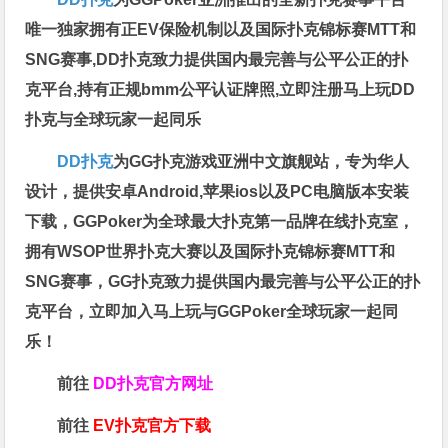
唯一独家拥有正EV保险机制以及国际扑克锦标赛MTT和
SNG赛事,DD扑克致力提供国内最完善与公平公正的扑
克平台,持有正规bmm公平认证牌照,立即注册马上玩DD
扑克与全球玩家一起同乐
DD扑克
为GG扑克游戏亚洲中文旗舰站，专为华人
设计，提供安卓Android,苹果ios以及PC电脑版本安装
下载，GGPoker为全球最大扑克第一品牌在线扑克室，
拥有WSOP世界扑克大赛以及国际扑克锦标赛MTT和
SNG赛事，GG扑克致力提供国内最完善与公平公正的扑
克平台，立即加入马上玩与GGPoker全球玩家一起同
乐！
前往
DD扑克官方网址
前往
EV扑克官方下载