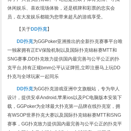
休闲娱乐、喜欢现场体验，还是棋牌和彩票的忠实会
员，在大发娱乐都能为您带来超凡的游戏享受。
【关于
DD扑克
】
DD扑克
为GGPoker亚洲推出的全新扑克赛事平台唯
一独家拥有正EV保险机制以及国际扑克锦标赛MTT和
SNG赛事,DD扑克致力提供国内最完善与公平公正的扑
克平台,持有正规bmm公平认证牌照,立即注册马上玩DD
扑克与全球玩家一起同乐
DD扑克
为GG扑克游戏亚洲中文旗舰站，专为华人
设计，提供安卓Android,苹果ios以及PC电脑版本安装下
载，GGPoker为全球最大扑克第一品牌在线扑克室，拥
有WSOP世界扑克大赛以及国际扑克锦标赛MTT和SNG
赛事，GG扑克致力提供国内最完善与公平公正的扑克平