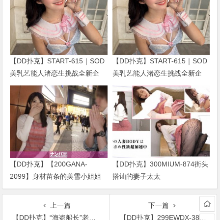
【DD扑克】START-615｜SOD
【DD扑克】START-615｜SOD
美乳艺能人渚恋生挑战全新企
美乳艺能人渚恋生挑战全新企
划！剧情全面升级引发关注
划！剧情全面升级引发关注
【DD扑克】【200GANA-
【DD扑克】300MIUM-874街头
2099】身材苗条的美雪小姐姐
搭讪的妻子太太
上一篇
下一篇
【DD扑克】“海盗船长”老虎机玩法解析：主题、机制与策略指南
【DD扑克】299EWDX-388黑丝美腿妻子